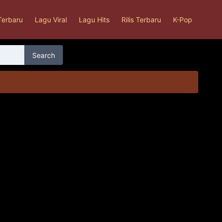
Terbaru
Lagu Viral
Lagu Hits
Rilis Terbaru
K-Pop
Search