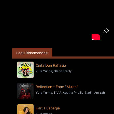
Lagu Rekomendasi
Cinta Dan Rahasia
Yura Yunita, Glenn Fredly
Reflection - From "Mulan"
Yura Yunita, SIVIA, Agatha Pricilla, Nadin Amizah
Harus Bahagia
Yura Yunita