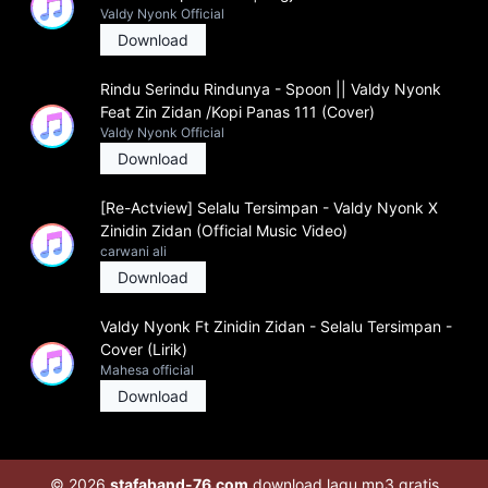
Valdy Nyonk Official
Download
Rindu Serindu Rindunya - Spoon || Valdy Nyonk
Feat Zin Zidan /Kopi Panas 111 (Cover)
Valdy Nyonk Official
Download
[Re-Actview] Selalu Tersimpan - Valdy Nyonk X
Zinidin Zidan (Official Music Video)
carwani ali
Download
Valdy Nyonk Ft Zinidin Zidan - Selalu Tersimpan -
Cover (Lirik)
Mahesa official
Download
© 2026
stafaband-76.com
download lagu mp3 gratis