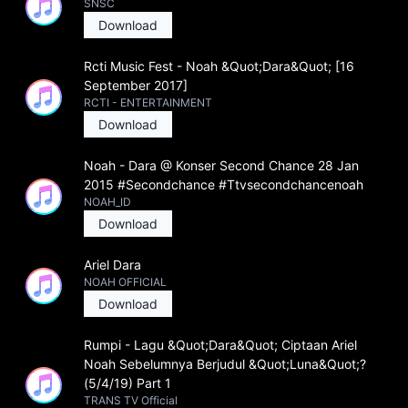
SNSC
Download
Rcti Music Fest - Noah &Quot;Dara&Quot; [16
September 2017]
RCTI - ENTERTAINMENT
Download
Noah - Dara @ Konser Second Chance 28 Jan
2015 #Secondchance #Ttvsecondchancenoah
NOAH_ID
Download
Ariel Dara
NOAH OFFICIAL
Download
Rumpi - Lagu &Quot;Dara&Quot; Ciptaan Ariel
Noah Sebelumnya Berjudul &Quot;Luna&Quot;?
(5/4/19) Part 1
TRANS TV Official