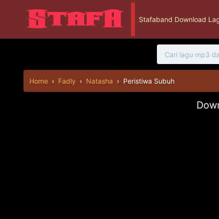
Stafaband Download Lag
Home
›
Fadly
›
Natasha
›
Peristiwa Subuh
Down