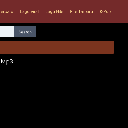
Terbaru
Lagu Viral
Lagu Hits
Rilis Terbaru
K-Pop
Search
a Mp3