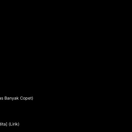
was Banyak Copet)
ta] (Lirik)