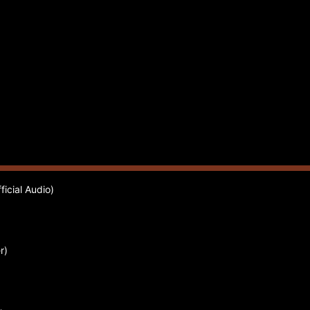
icial Audio)
r)