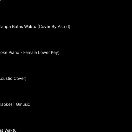
y
Tanpa Batas Waktu (Cover By Astrid)
aoke Piano - Female Lower Key)
coustic Cover)
raoke) | Gmusic
tas Waktu