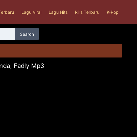
Terbaru
Lagu Viral
Lagu Hits
Rilis Terbaru
K-Pop
Search
inda, Fadly Mp3