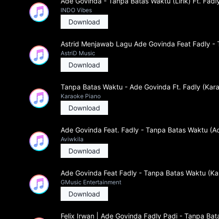
Ade Govinda - Tanpa Batas Waktu (Lirik) Ft. Fadl
lNDO Vibes
Download
Astrid Menjawab Lagu Ade Govinda Feat Fadly - 
AstriD Music
Download
Tanpa Batas Waktu - Ade Govinda Ft. Fadly (Kar
Karaoke Piano
Download
Ade Govinda Feat. Fadly - Tanpa Batas Waktu (A
Aviwkila
Download
Ade Govinda Feat Fadly - Tanpa Batas Waktu (Ka
GMusic Entertainment
Download
Felix Irwan | Ade Govinda Fadly Padi - Tanpa Ba