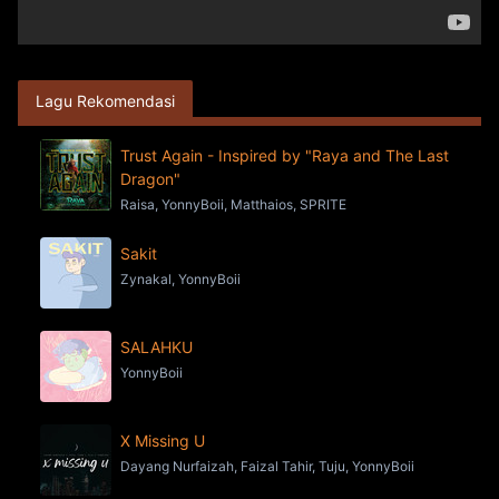
Lagu Rekomendasi
Trust Again - Inspired by "Raya and The Last
Dragon"
Raisa, YonnyBoii, Matthaios, SPRITE
Sakit
Zynakal, YonnyBoii
SALAHKU
YonnyBoii
X Missing U
Dayang Nurfaizah, Faizal Tahir, Tuju, YonnyBoii