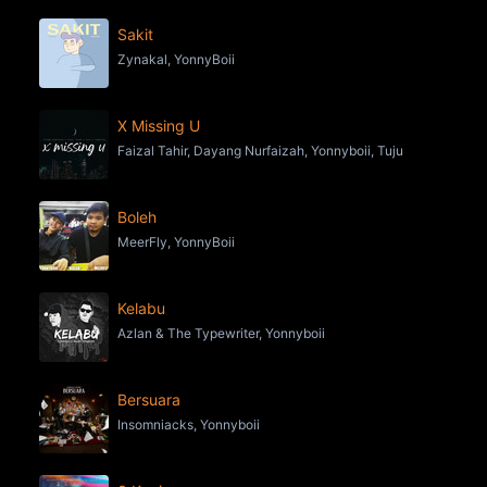
Sakit
Zynakal, YonnyBoii
X Missing U
Faizal Tahir, Dayang Nurfaizah, Yonnyboii, Tuju
Boleh
MeerFly, YonnyBoii
Kelabu
Azlan & The Typewriter, Yonnyboii
Bersuara
Insomniacks, Yonnyboii