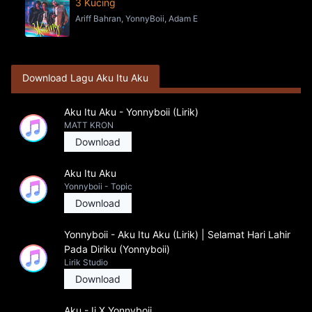
3 Kucing
Ariff Bahran, YonnyBoii, Adam E
Download Lagu Aku Itu Aku
Aku Itu Aku - Yonnyboii (Lirik)
MATT KRON
Download
Aku Itu Aku
Yonnyboii - Topic
Download
Yonnyboii - Aku Itu Aku (Lirik) | Selamat Hari Lahir
Pada Diriku (Yonnyboii)
Lirik Studio
Download
Aku - Ii X Yonnyboii