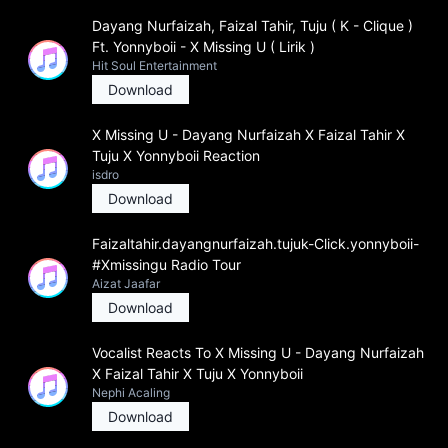
Dayang Nurfaizah, Faizal Tahir, Tuju ( K - Clique )
Ft. Yonnyboii - X Missing U ( Lirik )
Hit Soul Entertainment
Download
X Missing U - Dayang Nurfaizah X Faizal Tahir X
Tuju X Yonnyboii Reaction
isdro
Download
Faizaltahir.dayangnurfaizah.tujuk-Click.yonnyboii-
#Xmissingu Radio Tour
Aizat Jaafar
Download
Vocalist Reacts To X Missing U - Dayang Nurfaizah
X Faizal Tahir X Tuju X Yonnyboii
Nephi Acaling
Download