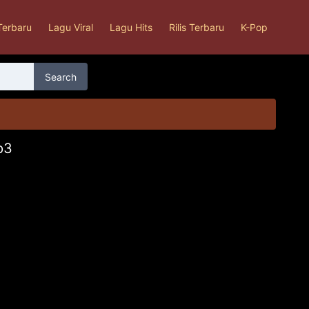
Terbaru
Lagu Viral
Lagu Hits
Rilis Terbaru
K-Pop
Search
p3