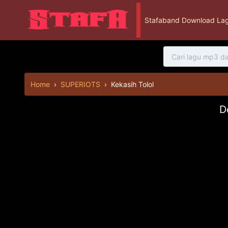
Stafaband Download Lag
Home
›
SUPERIOTS
›
Kekasih Tolol
D