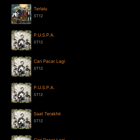
Terlalu
ST12
P.U.S.P.A.
ST12
Cari Pacar Lagi
ST12
P.U.S.P.A.
ST12
Saat Terakhir
ST12
Cari Pacar Lagi