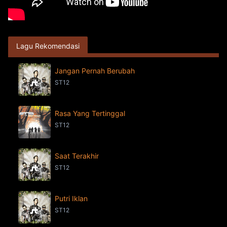
Lagu Rekomendasi
Jangan Pernah Berubah
ST12
Rasa Yang Tertinggal
ST12
Saat Terakhir
ST12
Putri Iklan
ST12