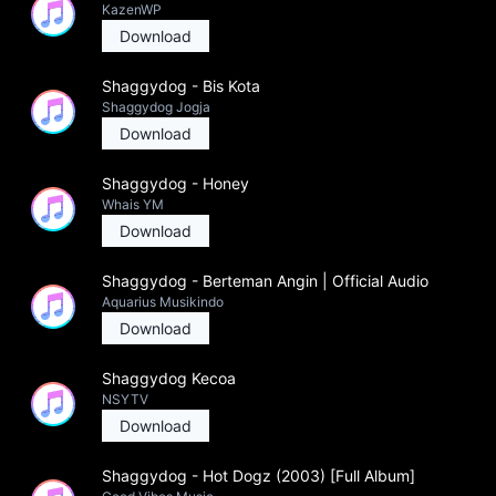
KazenWP
Download
Shaggydog - Bis Kota
Shaggydog Jogja
Download
Shaggydog - Honey
Whais YM
Download
Shaggydog - Berteman Angin | Official Audio
Aquarius Musikindo
Download
Shaggydog Kecoa
NSYTV
Download
Shaggydog - Hot Dogz (2003) [Full Album]