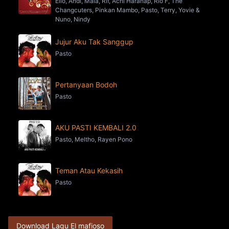
Ello, Andi, Maia, Rif, Achi Harahap, Rio F, The
Changcuters, Pinkan Mambo, Pasto, Terry, Yovie &
Nuno, Nindy
Jujur Aku Tak Sanggup
Pasto
Pertanyaan Bodoh
Pasto
AKU PASTI KEMBALI 2.0
Pasto, Meltho, Rayen Pono
Teman Atau Kekasih
Pasto
Download Lagu El mafioso