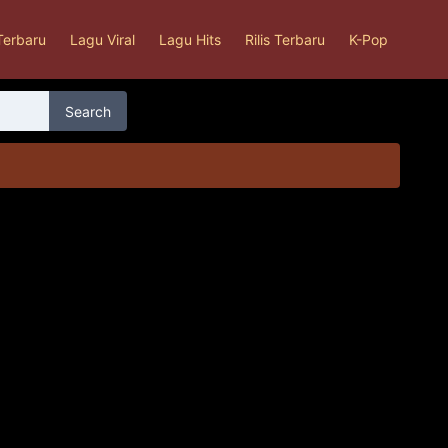
Terbaru
Lagu Viral
Lagu Hits
Rilis Terbaru
K-Pop
Search