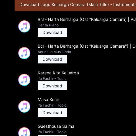
Download Lagu Keluarga Cemara (Main Title) - Instrumenta
Bcl - Harta Berharga (Ost "Keluarga Cemara) | P
Cerita Piano
Download
Bcl - Harta Berharga (Ost "Keluarga Cemara") | Of
Aquarius Musikindo
Download
Karena Kita Keluarga
Ifa Fachir - Topic
Download
Masa Kecil
Ifa Fachir - Topic
Download
Guesthouse Salma
Ifa Fachir - Topic