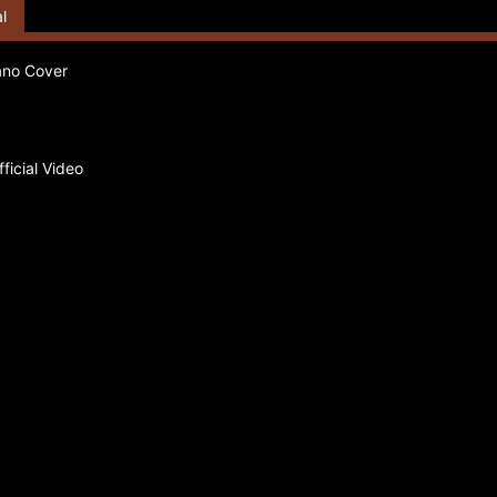
l
iano Cover
ficial Video