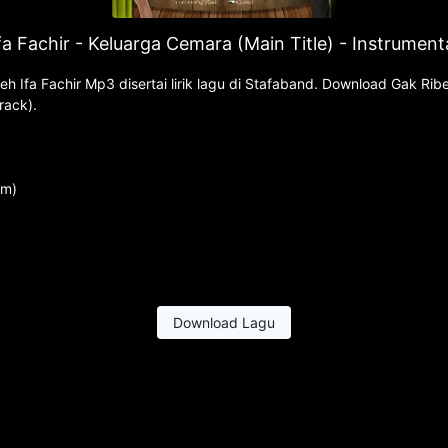
fa Fachir - Keluarga Cemara (Main Title) - Instrument
eh Ifa Fachir Mp3 disertai lirik lagu di Stafaband. Download Gak Ri
rack).
um)
Download Lagu