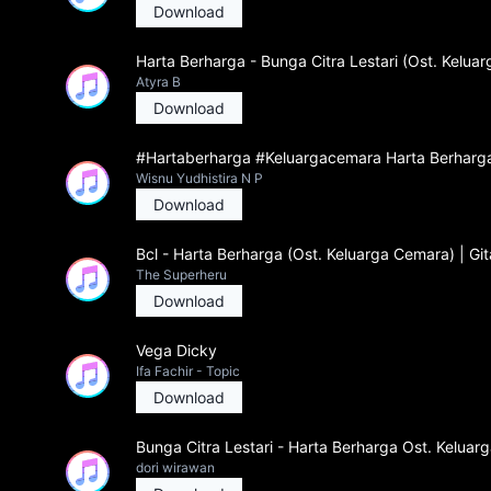
Download
Harta Berharga - Bunga Citra Lestari (Ost. Kelua
Atyra B
Download
#Hartaberharga #Keluargacemara Harta Berharga
Wisnu Yudhistira N P
Download
Bcl - Harta Berharga (Ost. Keluarga Cemara) | Gi
The Superheru
Download
Vega Dicky
Ifa Fachir - Topic
Download
Bunga Citra Lestari - Harta Berharga Ost. Kelua
dori wirawan