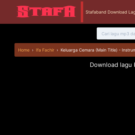
Stafaband Download Lag
Home
›
Ifa Fachir
›
Keluarga Cemara (Main Title) - Instru
Download lagu K