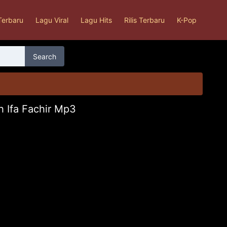
Terbaru
Lagu Viral
Lagu Hits
Rilis Terbaru
K-Pop
Search
h Ifa Fachir Mp3