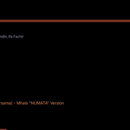
hi, Ifa Fachir
rsama) - Mhala "NUMATA" Version