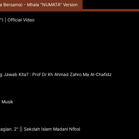
a Bersama) - Mhala "NUMATA" Version
 | Official Video
 Jawab Kita? : Prof Dr Kh Ahmad Zahro Ma Al-Chafidz
k Musik
bar Kitab Ihya Bag. 12 - "Sifat-Sifat Alloh ﷻ Bagian. 2" || Sekolah Islam Madani Nfbsl