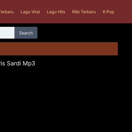
Terbaru
Lagu Viral
Lagu Hits
Rilis Terbaru
K-Pop
Search
ris Sardi Mp3