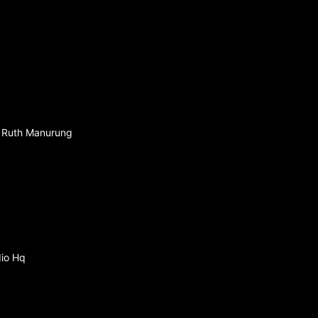
 : Ruth Manurung
dio Hq