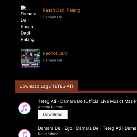
Rasah Dadi Pelangi
Damara De
Pedhot Janji
Damara De
Download Lagu TETEG ATI
Teteg Ati - Damara De (Official Live Music) Mas 
Athena Record
Download
Damara De - Ego | Damara De - Teteg Ati | Dama
Ratih Minda