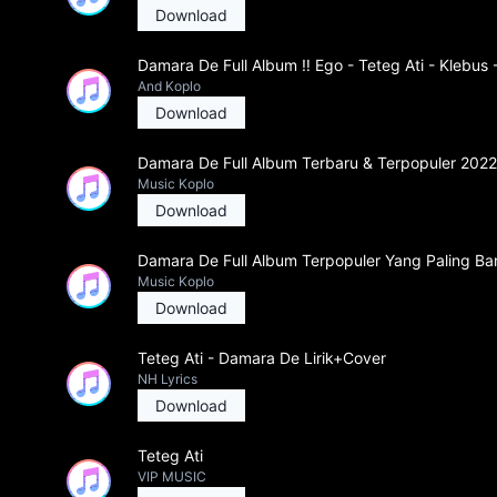
Download
Damara De Full Album ‼️ Ego - Teteg Ati - Klebus
And Koplo
Download
Damara De Full Album Terbaru & Terpopuler 2022 
Music Koplo
Download
Damara De Full Album Terpopuler Yang Paling Bany
Music Koplo
Download
Teteg Ati - Damara De Lirik+Cover
NH Lyrics
Download
Teteg Ati
VIP MUSIC