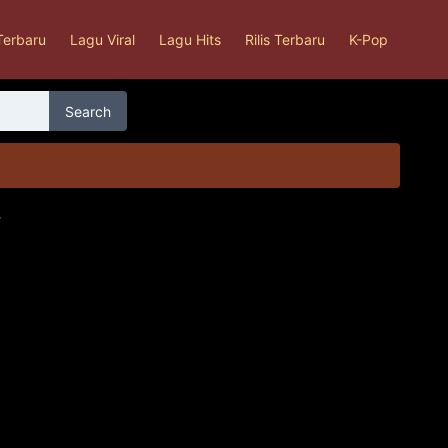
Terbaru
Lagu Viral
Lagu Hits
Rilis Terbaru
K-Pop
Search
3