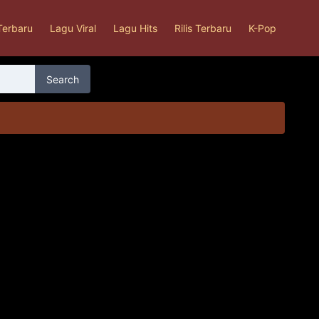
Terbaru
Lagu Viral
Lagu Hits
Rilis Terbaru
K-Pop
Search