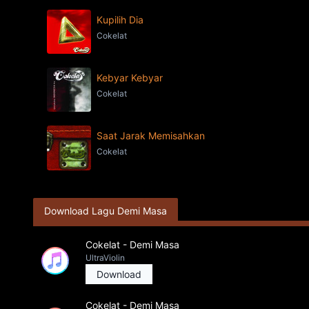
Kupilih Dia
Cokelat
Kebyar Kebyar
Cokelat
Saat Jarak Memisahkan
Cokelat
Download Lagu Demi Masa
Cokelat - Demi Masa
UltraViolin
Download
Cokelat - Demi Masa