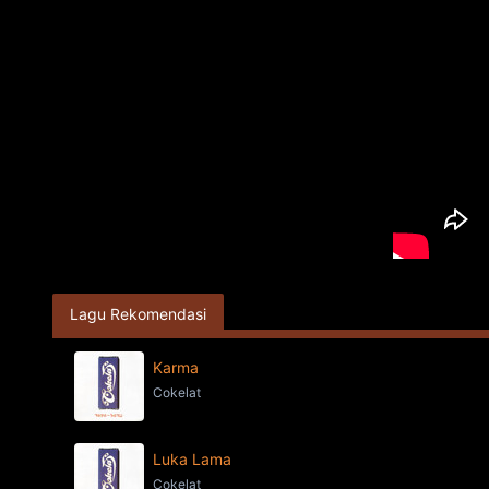
Lagu Rekomendasi
Karma
Cokelat
Luka Lama
Cokelat