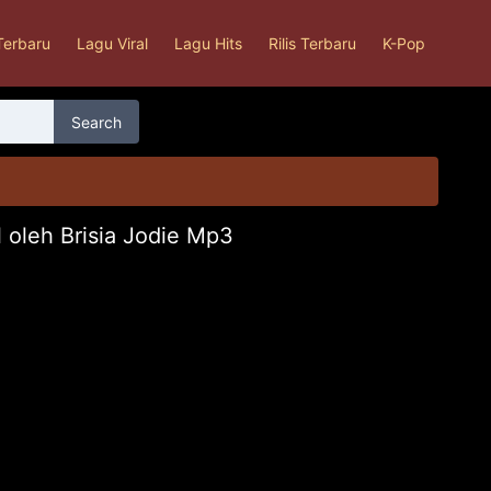
Terbaru
Lagu Viral
Lagu Hits
Rilis Terbaru
K-Pop
Search
 oleh Brisia Jodie Mp3