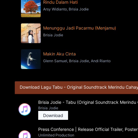
Rindu Dalam Hati
Arsy Widianto, Brisia Jodie
Menunggu Jadi Pacarmu (Menjamu)
Brisia Jodie
Makin Aku Cinta
Glenn Samuel, Brisia Jodie, Andi Rianto
Download Lagu Tabu - Original Soundtrack Merindu Caha
Brisia Jodie - Tabu (Original Soundtrack Merindu
Brisia Jodie
Download
Press Conference | Release Official Trailer, Pos
Unlimited Production