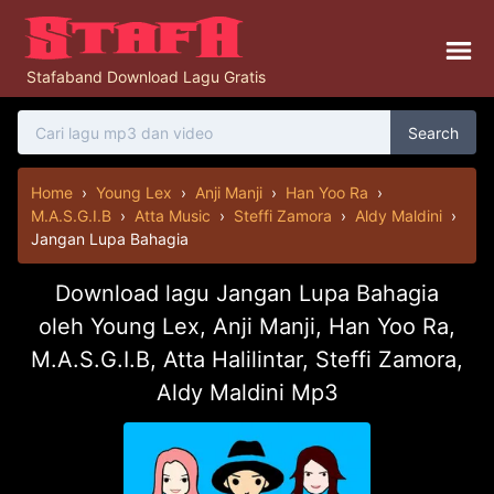
Stafaband Download Lagu Gratis
Search
Home
›
Young Lex
›
Anji Manji
›
Han Yoo Ra
›
M.A.S.G.I.B
›
Atta Music
›
Steffi Zamora
›
Aldy Maldini
›
Jangan Lupa Bahagia
Download lagu Jangan Lupa Bahagia
oleh Young Lex, Anji Manji, Han Yoo Ra,
M.A.S.G.I.B, Atta Halilintar, Steffi Zamora,
Aldy Maldini Mp3