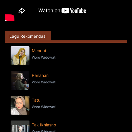
Lagu Rekomendasi
Menepi
Woro Widowati
Perlahan
Woro Widowati
Tatu
Woro Widowati
Tak Ikhlasno
Woro Widowati