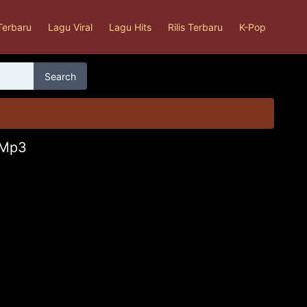
Terbaru
Lagu Viral
Lagu Hits
Rilis Terbaru
K-Pop
Search
 Mp3