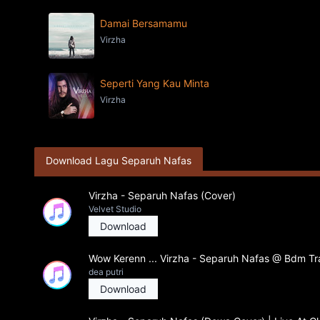
Damai Bersamamu
Virzha
Seperti Yang Kau Minta
Virzha
Download Lagu Separuh Nafas
Virzha - Separuh Nafas (Cover)
Velvet Studio
Download
Wow Kerenn ... Virzha - Separuh Nafas @ Bdm Tra
dea putri
Download