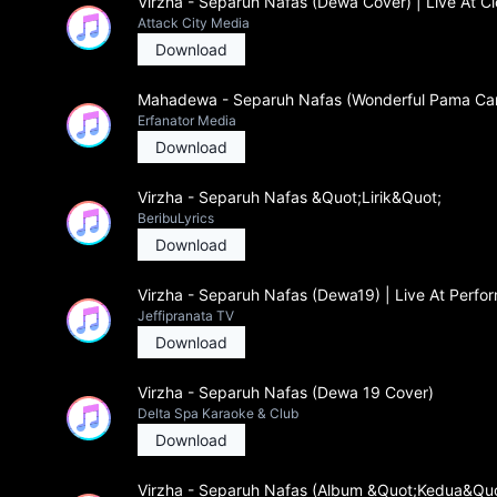
Virzha - Separuh Nafas (Dewa Cover) | Live At
Attack City Media
Download
Mahadewa - Separuh Nafas (Wonderful Pama Car
Erfanator Media
Download
Virzha - Separuh Nafas &Quot;Lirik&Quot;
BeribuLyrics
Download
Virzha - Separuh Nafas (Dewa19) | Live At Perf
Jeffipranata TV
Download
Virzha - Separuh Nafas (Dewa 19 Cover)
Delta Spa Karaoke & Club
Download
Virzha - Separuh Nafas (Album &Quot;Kedua&Quo