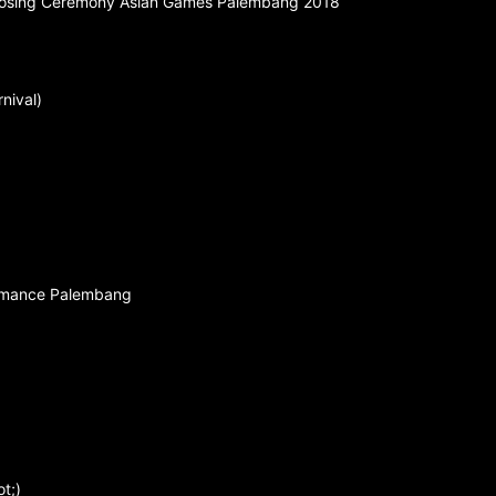
 Closing Ceremony Asian Games Palembang 2018
nival)
ormance Palembang
t;)