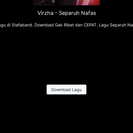
Virzha - Separuh Nafas
k lagu di Stafaband. Download Gak Ribet dan CEPAT. Lagu Separuh N
Download Lagu