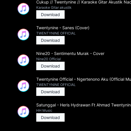
Cukup // Twentynine // Karaoke Gitar Akustik Na
Karaoke Gitar akustik
Download
Twentynine - Sanes (Cover)
TWENTYNINE OFFICIAL
Download
Nine20 - Sentimentu Murak - Cover
Nine20 Official
Download
Twentynine Official - Ngertenono Aku (Official Mu
TWENTYNINE OFFICIAL
Download
Satunggal - Heris Hydrawan Ft Ahmad Twentynine 
HH Music
Download