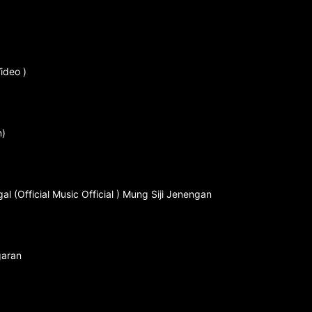
ideo )
n)
 (Official Music Official ) Mung Siji Jenengan
garan