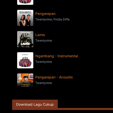
Pengarepan
Twentynine, Firstia Diffa
Lamis
Twentynine
Ngambang - Instrumental
Twentynine
Pengarepan - Acoustic
Twentynine
Download Lagu Cukup