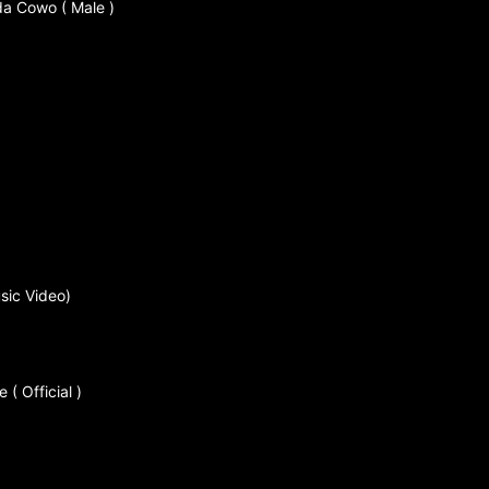
da Cowo ( Male )
sic Video)
( Official )