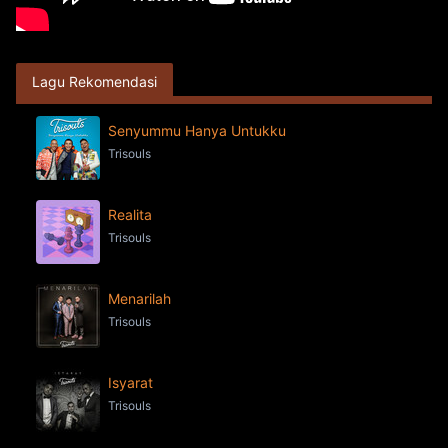
Lagu Rekomendasi
Senyummu Hanya Untukku
Trisouls
Realita
Trisouls
Menarilah
Trisouls
Isyarat
Trisouls