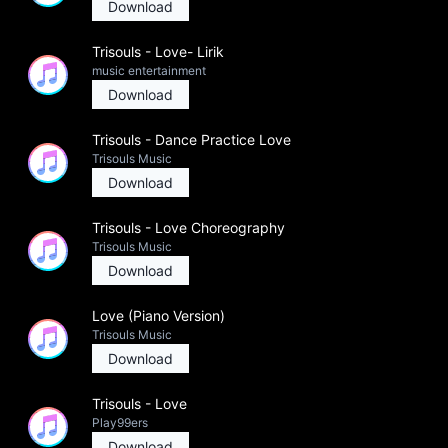
Download
Trisouls - Love- Lirik
music entertainment
Download
Trisouls - Dance Practice Love
Trisouls Music
Download
Trisouls - Love Choreography
Trisouls Music
Download
Love (Piano Version)
Trisouls Music
Download
Trisouls - Love
Play99ers
Download