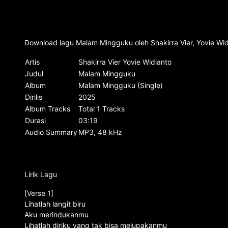
Download lagu Malam Mingguku oleh Shakirra Vier, Yovie Wid
Artis
Shakirra Vier Yovie Widianto
Judul
Malam Mingguku
Album
Malam Mingguku (Single)
Dirilis
2025
Album Tracks
Total 1 Tracks
Durasi
03:19
Audio Summary
MP3, 48 kHz
Lirik Lagu
[Verse 1]
Lihatlah langit biru
Aku merindukanmu
Lihatlah diriku yang tak bisa melupakanmu