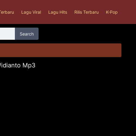
Terbaru
Lagu Viral
Lagu Hits
Rilis Terbaru
K-Pop
Search
Widianto Mp3