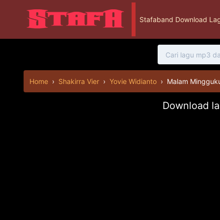
Stafaband Download Lag
Home
›
Shakirra Vier
›
Yovie Widianto
›
Malam Mingguk
Download la