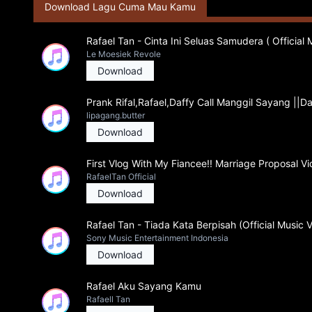
Download Lagu Cuma Mau Kamu
Rafael Tan - Cinta Ini Seluas Samudera ( Official 
Le Moesiek Revole
Download
Prank Rifal,Rafael,Daffy Call Manggil Sayang ||D
lipagang.butter
Download
First Vlog With My Fiancee!! Marriage Proposal V
RafaelTan Official
Download
Rafael Tan - Tiada Kata Berpisah (Official Music 
Sony Music Entertainment Indonesia
Download
Rafael Aku Sayang Kamu
Rafaell Tan