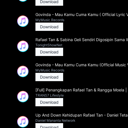
Download
Govinda - Mau Kamu Cuma Kamu ( Official Lyric V
MyMusic Records
Download
Rafael Tan & Sabina Geli Sendiri Digosipin Sama 
TonightShowNet
Download
Govinda - Mau Kamu Cuma Kamu (Official Music 
MyMusic Records
Download
[Full] Penangkapan Rafael Tan & Rangga Moela | 
TRANS7 Lifestyle
Download
Up And Down Kehidupan Rafael Tan - Daniel Te
Daniel Mananta Network
Download