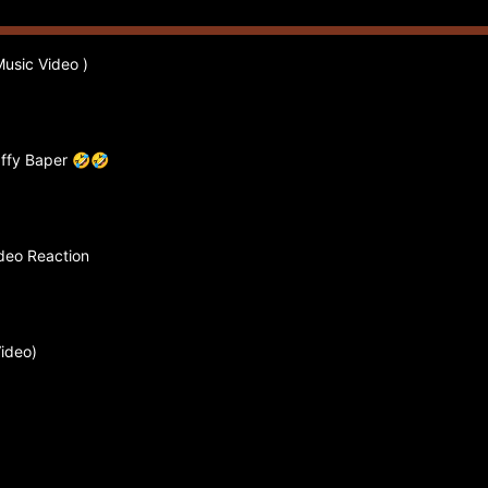
Music Video )
affy Baper 🤣🤣
ideo Reaction
Video)