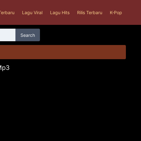
Terbaru
Lagu Viral
Lagu Hits
Rilis Terbaru
K-Pop
Search
Mp3