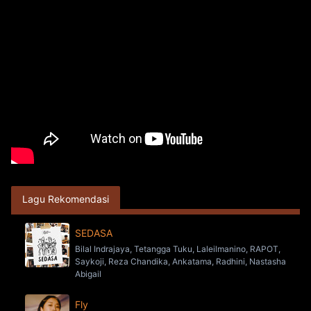
Lagu Rekomendasi
SEDASA
Bilal Indrajaya, Tetangga Tuku, Laleilmanino, RAPOT,
Saykoji, Reza Chandika, Ankatama, Radhini, Nastasha
Abigail
Fly