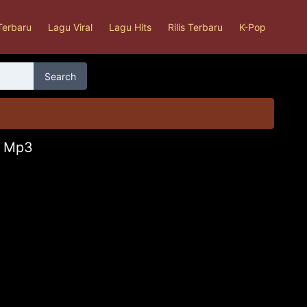
Terbaru
Lagu Viral
Lagu Hits
Rilis Terbaru
K-Pop
Search
a Mp3