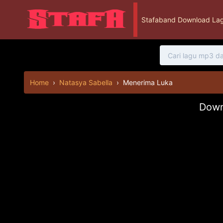
Stafaband Download Lag
Home
›
Natasya Sabella
›
Menerima Luka
Down