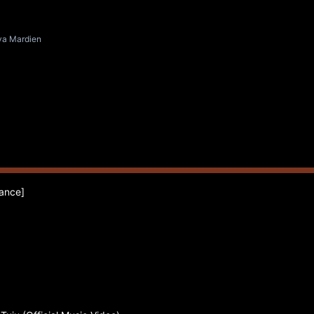
lya Mardien
mance]