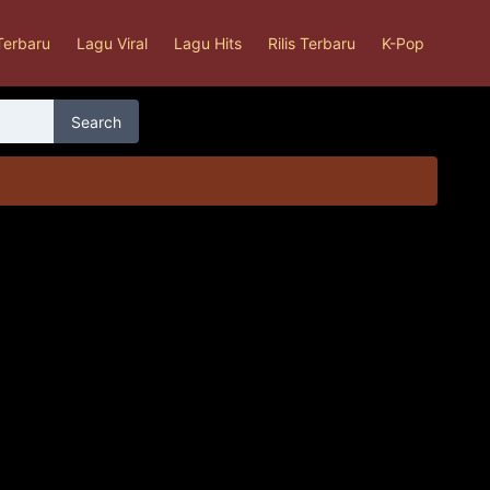
Terbaru
Lagu Viral
Lagu Hits
Rilis Terbaru
K-Pop
Search