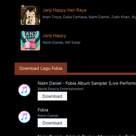
Janji Happy Hari Raya
Iman Troye, Dalia Farhana, Naim Daniel, Zubir Khan, A
Janji Happy
Naim Daniel, Alif Satar
Download Lagu Fobia
Naim Daniel - Fobia Album Sampler [Live Perfor
World Peace Entertainment
Download
Fobia
Naim Daniel
Download