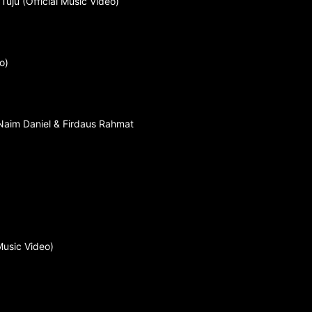
ju (Official Music Video)
o)
 Naim Daniel & Firdaus Rahmat
 Music Video)