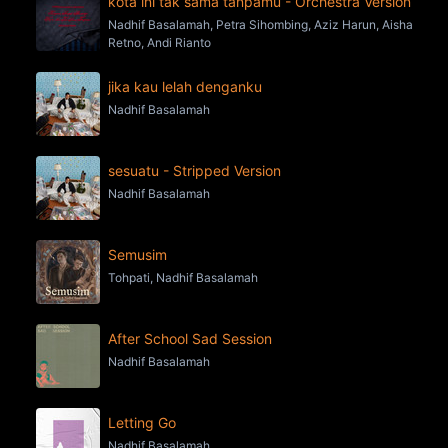
kota ini tak sama tanpamu - Orchestra Version
Nadhif Basalamah, Petra Sihombing, Aziz Harun, Aisha
Retno, Andi Rianto
jika kau lelah denganku
Nadhif Basalamah
sesuatu - Stripped Version
Nadhif Basalamah
Semusim
Tohpati, Nadhif Basalamah
After School Sad Session
Nadhif Basalamah
Letting Go
Nadhif Basalamah