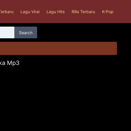
Terbaru
Lagu Viral
Lagu Hits
Rilis Terbaru
K-Pop
Search
nka Mp3