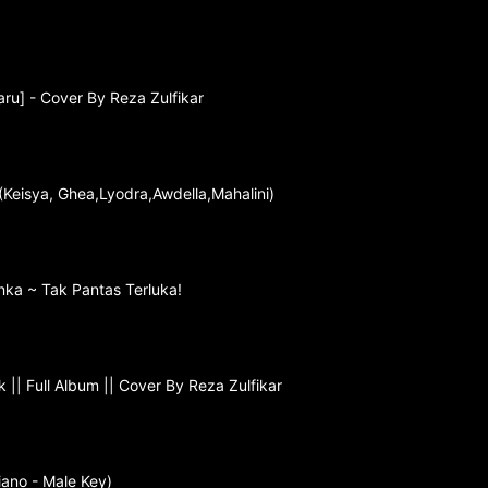
ru] - Cover By Reza Zulfikar
(Keisya, Ghea,Lyodra,Awdella,Mahalini)
ka ~ Tak Pantas Terluka!
|| Full Album || Cover By Reza Zulfikar
iano - Male Key)