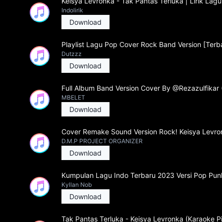
Keisya Levronka - Tak Pantas Terluka | Lirik Lagu
Indolirik
Download
Playlist Lagu Pop Cover Rock Band Version [Terba
Dutzzz
Download
Full Album Band Version Cover By @Rezazulfikar 
MBELET
Download
Cover Remake Sound Version Rock! Keisya Levron
D.M.P PROJECT ORGANIZER
Download
Kumpulan Lagu Indo Terbaru 2023 Versi Pop Punk 
Kyllan Nob
Download
Tak Pantas Terluka - Keisya Levronka (Karaoke P