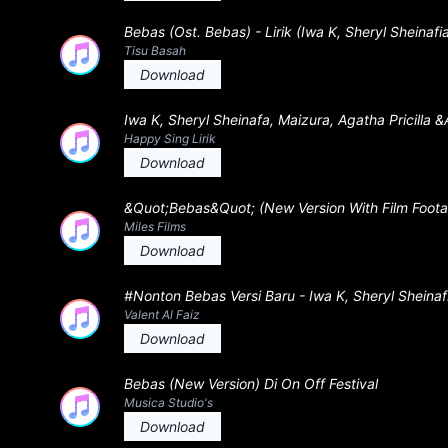
Bebas (Ost. Bebas) - Lirik (Iwa K, Sheryl Sheinafi
Tisu Basah
Download
Iwa K, Sheryl Sheinafa, Maizura, Agatha Pricilla 
Happy Sing Lirik
Download
&Quot;Bebas&Quot; (New Version With Film Foota
Miles Films
Download
#Nonton Bebas Versi Baru - Iwa K, Sheryl Sheinaf
Valent Al Faiz
Download
Bebas (New Version) Di On Off Festival
Musica Studio's
Download