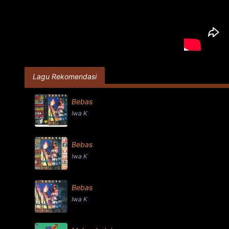
Lagu Rekomendasi
Bebas
Iwa K
Bebas
Iwa K
Bebas
Iwa K