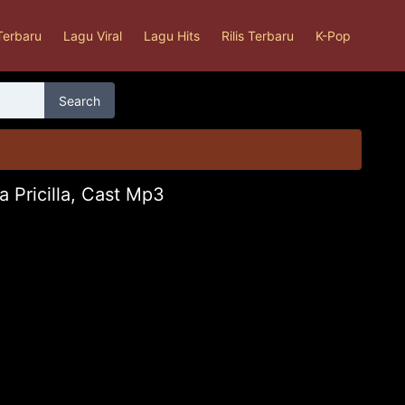
Terbaru
Lagu Viral
Lagu Hits
Rilis Terbaru
K-Pop
Search
 Pricilla, Cast Mp3