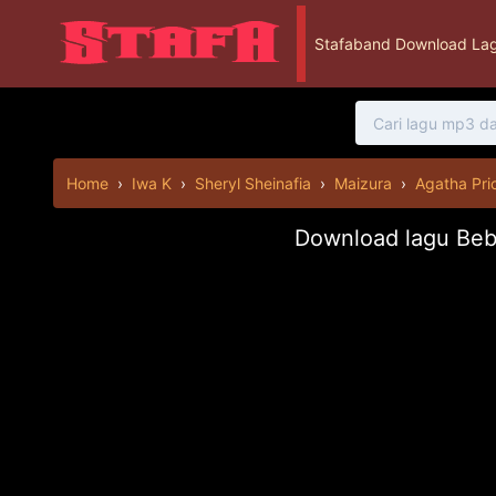
Stafaband Download Lag
Home
›
Iwa K
›
Sheryl Sheinafia
›
Maizura
›
Agatha Pric
Download lagu Beba