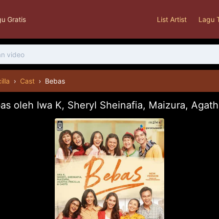
u Gratis
List Artist
Lagu 
illa
›
Cast
›
Bebas
s oleh Iwa K, Sheryl Sheinafia, Maizura, Agatha