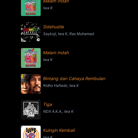
Malam Indah
Iwa K
Sidehustle
Saykoji, Iwa K, Ras Muhamad
Malam Indah
Iwa K
Bintang dan Cahaya Rembulan
Ridho Hafiedz, Iwa K
Tiga
NDX A.K.A., Iwa K
Kuingin Kembali
Iwa K