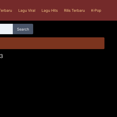
Terbaru
Lagu Viral
Lagu Hits
Rilis Terbaru
K-Pop
Search
p3