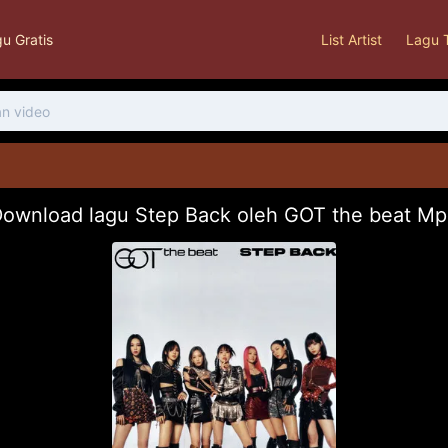
u Gratis
List Artist
Lagu 
ownload lagu Step Back oleh GOT the beat M