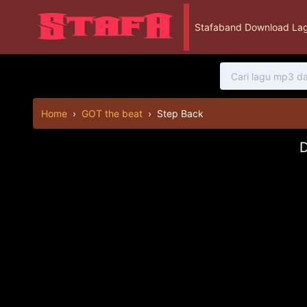
Stafaband Download Lag
Home
›
GOT the beat
›
Step Back
D