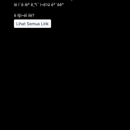
ìë ì´ë íë² ê¸°ì´ ì¬ë¼ì ë³´ëê°
ë ì§ì¬ëì íìë?
Lihat Semua Lirik