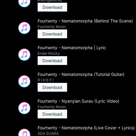
Download
Fourtwnty - Nematomorpha (Behind The Scene)
Fourtwnty Music
Download
Fourtwnty - Nematomorpha | Lyric
Endar Riscky
Download
Fourtwnty - Nematomorpha (Tutorial Guitar)
R I H E F I
Download
Fourtwnty - Nyanyian Surau (Lyric Video)
Fourtwnty Music
Download
Fourtwnty - Nematomorpha (Live Cover + Lyrics)
ADA SUARA