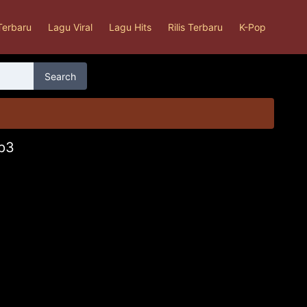
Terbaru
Lagu Viral
Lagu Hits
Rilis Terbaru
K-Pop
Search
p3