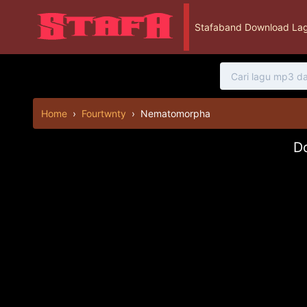
Stafaband Download Lag
Home
›
Fourtwnty
›
Nematomorpha
D