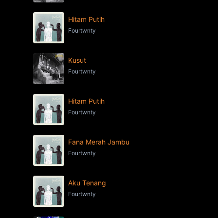
Hitam Putih
Fourtwnty
Kusut
Fourtwnty
Hitam Putih
Fourtwnty
Fana Merah Jambu
Fourtwnty
Aku Tenang
Fourtwnty