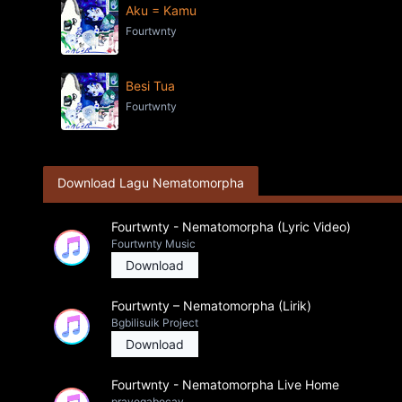
Aku = Kamu
Fourtwnty
Besi Tua
Fourtwnty
Download Lagu Nematomorpha
Fourtwnty - Nematomorpha (Lyric Video)
Fourtwnty Music
Download
Fourtwnty – Nematomorpha (Lirik)
Bgbilisuik Project
Download
Fourtwnty - Nematomorpha Live Home
prayogabocay