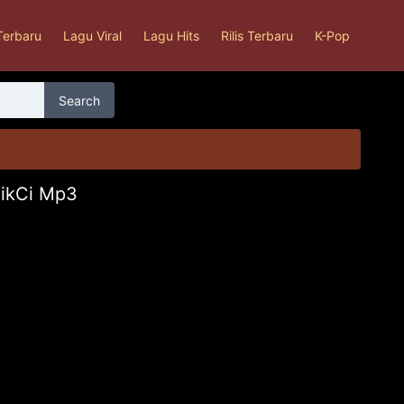
Terbaru
Lagu Viral
Lagu Hits
Rilis Terbaru
K-Pop
Search
ikCi Mp3