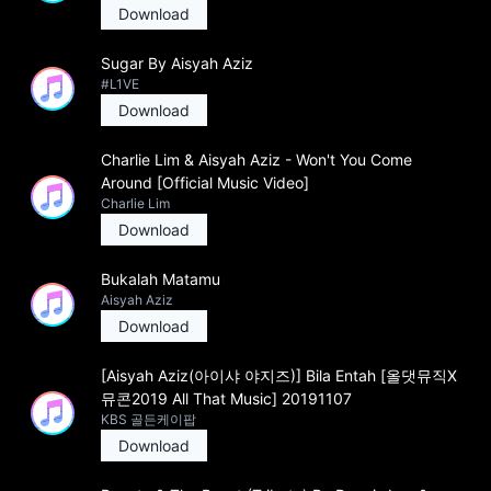
Download
Sugar By Aisyah Aziz
#L1VE
Download
Charlie Lim & Aisyah Aziz - Won't You Come
Around [Official Music Video]
Charlie Lim
Download
Bukalah Matamu
Aisyah Aziz
Download
[Aisyah Aziz(아이샤 야지즈)] Bila Entah [올댓뮤직X
뮤콘2019 All That Music] 20191107
KBS 골든케이팝
Download