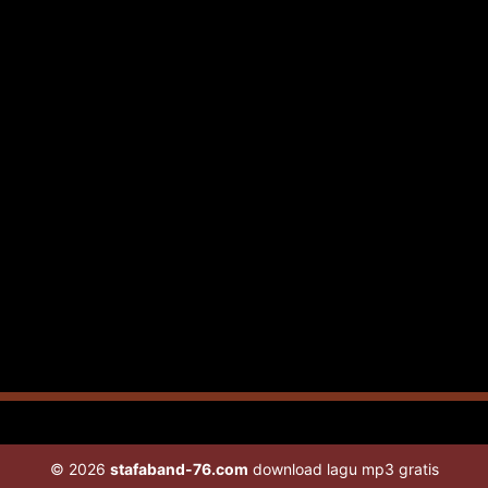
© 2026
stafaband-76.com
download lagu mp3 gratis