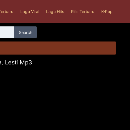
Terbaru
Lagu Viral
Lagu Hits
Rilis Terbaru
K-Pop
Search
a, Lesti Mp3