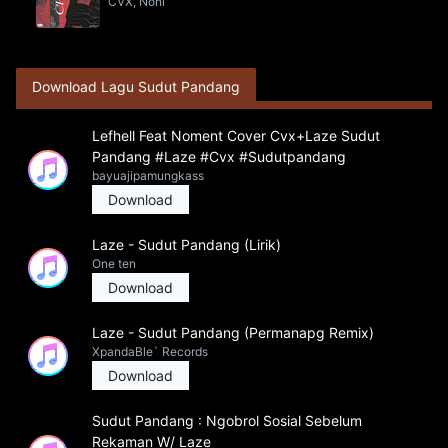
CVX, Noni
Download Lagu Sudut Pandang
Lefhell Feat Noment Cover Cvx+Laze Sudut
Pandang #Laze #Cvx #Sudutpandang
bayuajipamungkass
Download
Laze - Sudut Pandang (Lirik)
One ten
Download
Laze - Sudut Pandang (Permanapg Remix)
XpandaBle` Records
Download
Sudut Pandang : Ngobrol Sosial Sebelum
Rekaman W/ Laze