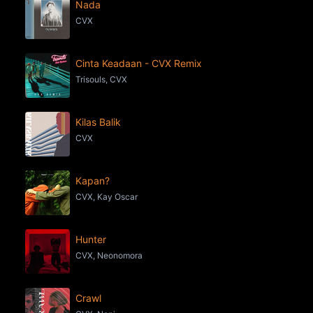
Nada
CVX
Cinta Keadaan - CVX Remix
Trisouls, CVX
Kilas Balik
CVX
Kapan?
CVX, Kay Oscar
Hunter
CVX, Neonomora
Crawl