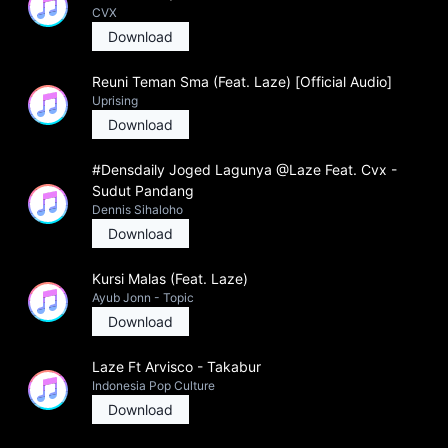
CVX
Download
Reuni Teman Sma (Feat. Laze) [Official Audio]
Uprising
Download
#Densdaily Joged Lagunya @Laze Feat. Cvx -
Sudut Pandang
Dennis Sihaloho
Download
Kursi Malas (Feat. Laze)
Ayub Jonn - Topic
Download
Laze Ft Arvisco - Takabur
Indonesia Pop Culture
Download