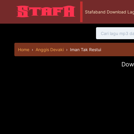
Stafaband Download Lag
Home
›
Anggis Devaki
›
Iman Tak Restui
Down