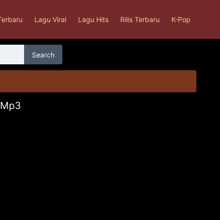
Terbaru
Lagu Viral
Lagu Hits
Rilis Terbaru
K-Pop
Search
i Mp3