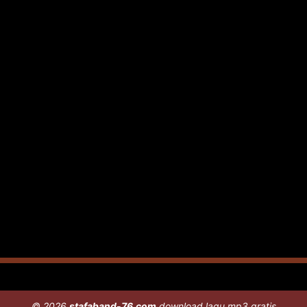
© 2026
stafaband-76.com
download lagu mp3 gratis