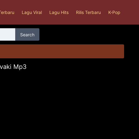
Terbaru
Lagu Viral
Lagu Hits
Rilis Terbaru
K-Pop
Search
evaki Mp3