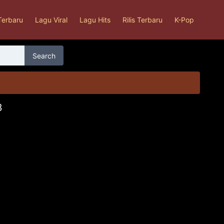
Terbaru
Lagu Viral
Lagu Hits
Rilis Terbaru
K-Pop
Search
3