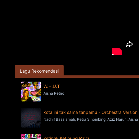
Lagu Rekomendasi
W.H.U.T
Aisha Retno
kota ini tak sama tanpamu - Orchestra Version
Nadhif Basalamah, Petra Sihombing, Aziz Harun, Aisha 
Ketipak Ketipung Raya