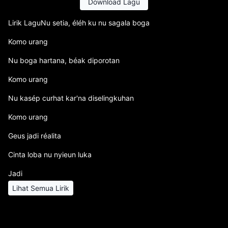
Download Lagu
Lirik LaguNu setia, éléh ku nu sagala boga
Komo urang
Nu boga hartana, béak diporotan
Komo urang
Nu kasép curhat kar'na diselingkuhan
Komo urang
Geus jadi réalita
Cinta loba nu nyieun luka
Jadi
Lihat Semua Lirik