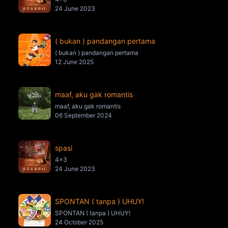
24 June 2023
( bukan ) pandangan pertama
( bukan ) pandangan pertama
12 June 2025
maaf, aku gak romantis
maaf, aku gak romantis
06 September 2024
spasi
4x3
24 June 2023
SPONTAN ( tanpa ) UHUY!
SPONTAN ( tanpa ) UHUY!
24 October 2025