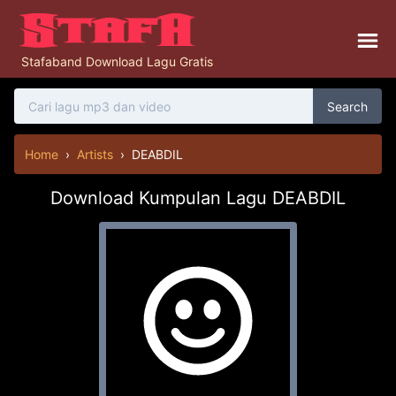
Stafaband Download Lagu Gratis
Search
Home
›
Artists
›
DEABDIL
Download Kumpulan Lagu DEABDIL