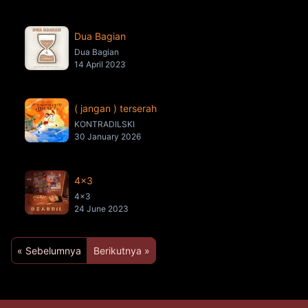
Dua Bagian
Dua Bagian
14 April 2023
( jangan ) terserah
KONTRADILSKI
30 January 2026
4x3
4x3
24 June 2023
« Sebelumnya
Berikutnya »