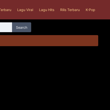
Terbaru
Lagu Viral
Lagu Hits
Rilis Terbaru
K-Pop
Search